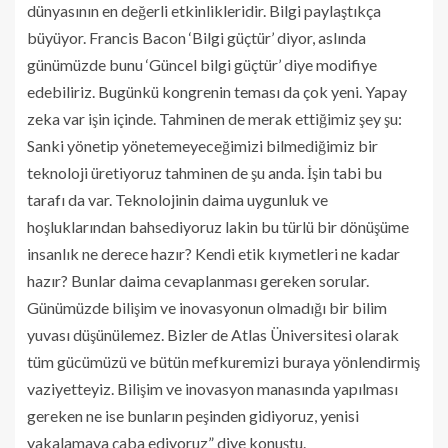
dünyasının en değerli etkinlikleridir. Bilgi paylaştıkça
büyüyor. Francis Bacon ‘Bilgi güçtür’ diyor, aslında
günümüzde bunu ‘Güncel bilgi güçtür’ diye modifiye
edebiliriz. Bugünkü kongrenin teması da çok yeni. Yapay
zeka var işin içinde. Tahminen de merak ettiğimiz şey şu:
Sanki yönetip yönetemeyeceğimizi bilmediğimiz bir
teknoloji üretiyoruz tahminen de şu anda. İşin tabi bu
tarafı da var. Teknolojinin daima uygunluk ve
hoşluklarından bahsediyoruz lakin bu türlü bir dönüşüme
insanlık ne derece hazır? Kendi etik kıymetleri ne kadar
hazır? Bunlar daima cevaplanması gereken sorular.
Günümüzde bilişim ve inovasyonun olmadığı bir bilim
yuvası düşünülemez. Bizler de Atlas Üniversitesi olarak
tüm gücümüzü ve bütün mefkuremizi buraya yönlendirmiş
vaziyetteyiz. Bilişim ve inovasyon manasında yapılması
gereken ne ise bunların peşinden gidiyoruz, yenisi
yakalamaya çaba ediyoruz” diye konuştu.