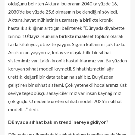
olduğunu belirten Aktura, bu oranın 2040’ta yüzde 16,
2080’de ise yüzde 25,6 olmasının beklendiğini söyledi.
Aktura, hayat mühletinin uzamasıyla birlikte kronik
hastalık sıklığının arttığını belirterek “Dünyada diyabette
birinci 10’dayız. Bununla birlikte maalesef toplum olarak
fazla kiloluyuz, obezite yaygın. Sigara kullanımı çok fazla.
Artık uzun yaşıyoruz, kolay ve ulaşılabilir bir sıhhat
sistemimiz var. Lakin kronik hastalıklarımız var. Bu yüzden
koruyan sıhhat modeli kıymetli. Sıhhat hizmetini ağır
ürettik, değerli bir data tabanına sahibiz. Bu yüzden
geliştiren bir sıhhat sistemi. Çok yetenekli hocalarımız, üst
seviye teşebbüsçü sanayicilerimiz var, insan kaynağımız
çok güçlü. O nedenle üreten sıhhat modeli 2025’in sıhhat
modeli…” dedi.
Dünyada sıhhat bakım trendi nereye gidiyor?
Dünyada ve ülkemizdeki sıhhat bakım trendlerine değinen