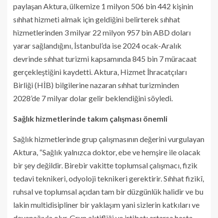
paylaşan Aktura, ülkemize 1 milyon 506 bin 442 kişinin
sıhhat hizmeti almak için geldiğini belirterek sıhhat
hizmetlerinden 3 milyar 22 milyon 957 bin ABD doları
yarar sağlandığını, İstanbul’da ise 2024 ocak-Aralık
devrinde sıhhat turizmi kapsamında 845 bin 7 müracaat
gerçekleştiğini kaydetti. Aktura, Hizmet İhracatçıları
Birliği (HİB) bilgilerine nazaran sıhhat turizminden
2028’de 7 milyar dolar gelir beklendiğini söyledi.
Sağlık hizmetlerinde takım çalışması önemli
Sağlık hizmetlerinde grup çalışmasının değerini vurgulayan
Aktura, “Sağlık yalnızca doktor, ebe ve hemşire ile olacak
bir şey değildir. Birebir vakitte toplumsal çalışmacı, fizik
tedavi teknikeri, odyoloji teknikeri gerektirir. Sıhhat fizikî,
ruhsal ve toplumsal açıdan tam bir düzgünlük halidir ve bu
lakin multidisipliner bir yaklaşım yani sizlerin katkıları ve
dayanağıyla olur. Grup aktifliği ve irtibatı artarsa hasta