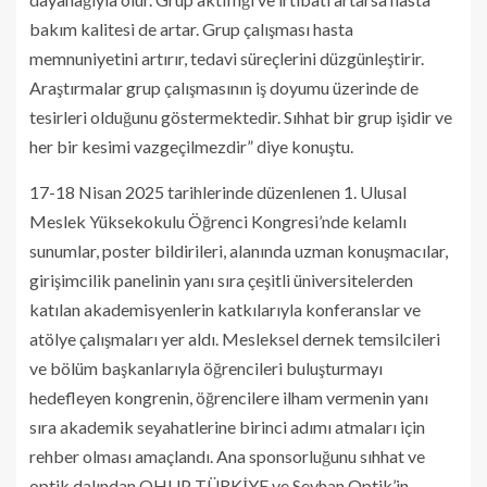
bakım kalitesi de artar. Grup çalışması hasta
memnuniyetini artırır, tedavi süreçlerini düzgünleştirir.
Araştırmalar grup çalışmasının iş doyumu üzerinde de
tesirleri olduğunu göstermektedir. Sıhhat bir grup işidir ve
her bir kesimi vazgeçilmezdir” diye konuştu.
17-18 Nisan 2025 tarihlerinde düzenlenen 1. Ulusal
Meslek Yüksekokulu Öğrenci Kongresi’nde kelamlı
sunumlar, poster bildirileri, alanında uzman konuşmacılar,
girişimcilik panelinin yanı sıra çeşitli üniversitelerden
katılan akademisyenlerin katkılarıyla konferanslar ve
atölye çalışmaları yer aldı. Mesleksel dernek temsilcileri
ve bölüm başkanlarıyla öğrencileri buluşturmayı
hedefleyen kongrenin, öğrencilere ilham vermenin yanı
sıra akademik seyahatlerine birinci adımı atmaları için
rehber olması amaçlandı. Ana sponsorluğunu sıhhat ve
optik dalından OHUP TÜRKİYE ve Seyhan Optik’in