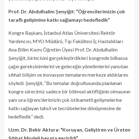
Prof. Dr. Abdulhalim Şenyiğit: “Öğrencilerimizin çok
taraflı gelişimine katkı sağlamayı hedefledik”
Kongre Başkanı, İstanbul Atlas Üniversitesi Rektör
Yardımcısı, MYO Müdürü, Tıp Fakültesi İç Hastalıkları
Ana Bilim Kısmı Öğretim Üyesi Prof. Dr. Abdulhalim
Şenyiğit, birincisini gerçekleştirdikleri kongrede bilhassa
çağın gereksinimlerini ve geleceğin yönelimlerini yansıtan
sıhhat bilişim ve inovasyon temalarını merkeze aldıklarını
söyledi. Şenyiğit, “Bu temalar doğrultusunda planlanan
kongre sürecimiz sadece bir bilimsel aktifliğinin olmasının
yanı sıra öğrencilerimizin çok istikametli gelişmelerine
katkı sağlayan tahsil ve tecrübelerine dönüşmesine de
hedefledik” dedi.
Uzm. Dr. Bekir Aktura: “Koruyan, Geliştiren ve Üreten
Sıhhat Modeli hayata geçirildi”