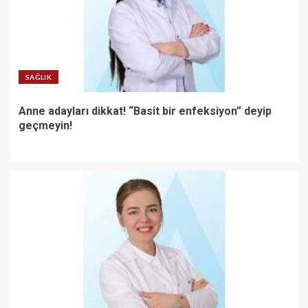
SAĞLIK
Anne adayları dikkat! “Basit bir enfeksiyon” deyip
geçmeyin!