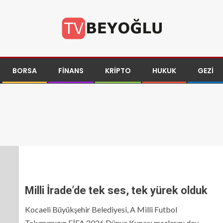
BORSA
FINANS
KRIPTO
HUKUK
GEZI
Milli İrade’de tek ses, tek yürek olduk
Kocaeli Büyükşehir Belediyesi, A Milli Futbol
Takımımızın FİFA 2026 Dünya Kupası maçlarını dev