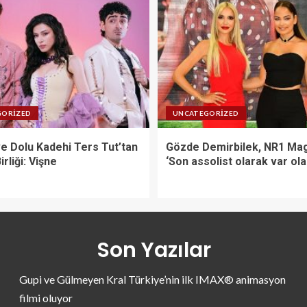
GORIZED
UNCATEGORIZED
ve Dolu Kadehi Ters Tut’tan
Gözde Demirbilek, NR1 Mag
irliği: Vişne
‘Son assolist olarak var ol
Son Yazılar
Gupi ve Gülmeyen Kral Türkiye’nin ilk IMAX® animasyon
filmi oluyor