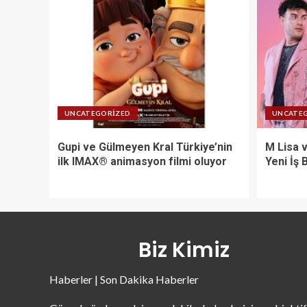
UNCATEGORIZED
UNCATE
Gupi ve Gülmeyen Kral Türkiye’nin
M Lisa 
ilk IMAX® animasyon filmi oluyor
Yeni İş B
Biz Kimiz
Haberler | Son Dakika Haberler