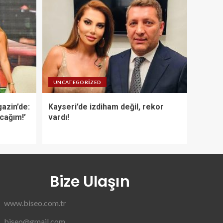
UNCATEGORIZED
azin’de:
Kayseri’de izdiham değil, rekor
acağım!’
vardı!
Bize Ulaşın
www.biseo.com.tr
biseo@gmail.com