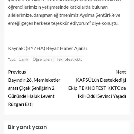
öğrencilerimizin yetişmesinde katkılarda bulunan
ailelerimize, danışman eğitmenimiz Aysima Şentürk’e ve
emeği geçen herkese teşekkür ediyorum” diye konuştu.
Kaynak: (BYZHA) Beyaz Haber Ajansı
Canik
Öğrencileri
Teknofest Kktc
Tags:
Previous
Next
Bayındır 26. Memleketler
KAPSÜL’ün Desteklediği
arası Çiçek Şenliğinin 2.
Ekip TEKNOFEST KKTC’de
Gününde Haluk Levent
İkili Ödül Sevinci Yaşadı
Rüzgarı Esti
Bir yanıt yazın