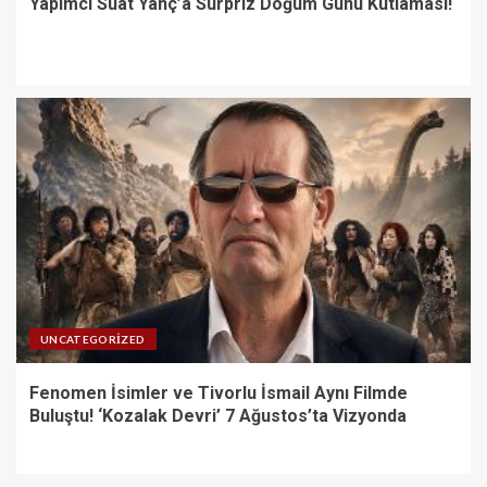
Yapımcı Suat Yanç’a Sürpriz Doğum Günü Kutlaması!
UNCATEGORIZED
Fenomen İsimler ve Tivorlu İsmail Aynı Filmde
Buluştu! ‘Kozalak Devri’ 7 Ağustos’ta Vizyonda