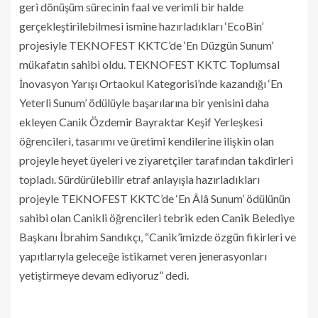
geri dönüşüm sürecinin faal ve verimli bir halde
gerçekleştirilebilmesi ismine hazırladıkları ‘EcoBin’
projesiyle TEKNOFEST KKTC’de ‘En Düzgün Sunum’
mükafatın sahibi oldu. TEKNOFEST KKTC Toplumsal
İnovasyon Yarışı Ortaokul Kategorisi’nde kazandığı ‘En
Yeterli Sunum’ ödülüyle başarılarına bir yenisini daha
ekleyen Canik Özdemir Bayraktar Keşif Yerleşkesi
öğrencileri, tasarımı ve üretimi kendilerine ilişkin olan
projeyle heyet üyeleri ve ziyaretçiler tarafından takdirleri
topladı. Sürdürülebilir etraf anlayışla hazırladıkları
projeyle TEKNOFEST KKTC’de ‘En Âlâ Sunum’ ödülünün
sahibi olan Canikli öğrencileri tebrik eden Canik Belediye
Başkanı İbrahim Sandıkçı, “Canik’imizde özgün fikirleri ve
yapıtlarıyla geleceğe istikamet veren jenerasyonları
yetiştirmeye devam ediyoruz” dedi.