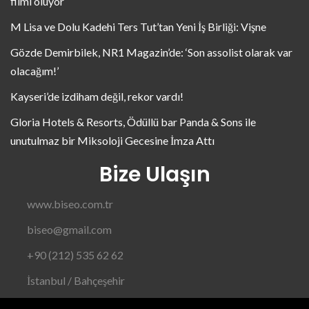
filmi oluyor
M Lisa ve Dolu Kadehi Ters Tut’tan Yeni İş Birliği: Vişne
Gözde Demirbilek, NR1 Magazin’de: ‘Son assolist olarak var
olacağım!’
Kayseri’de izdiham değil, rekor vardı!
Gloria Hotels & Resorts, Ödüllü bar Panda & Sons ile
unutulmaz bir Miksoloji Gecesine İmza Attı
Bize Ulaşın
www.biseo.com.tr
biseo@gmail.com
+90 (212) 535 62 62
İstanbul / Bahçeşehir