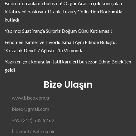
Bodrum’da anlamlı buluşma! Özgür Aras’ın çok konuşulan
kitabı yeni baskısını Titanic Luxury Collection Bodrum’da
kutladı
Yapımcı Suat Yanç’a Sürpriz Doğum Günü Kutlaması!
Fenomen İsimler ve Tivorlu İsmail Aynı Filmde Buluştu!
‘Kozalak Devri’ 7 Ağustos’ta Vizyonda
Yazın en çok konuşulan tatil kareleri bu sezon Ethno Belek’ten
geldi
Bize Ulaşın
www.biseo.com.tr
biseo@gmail.com
+90 (212) 535 62 62
İstanbul / Bahçeşehir