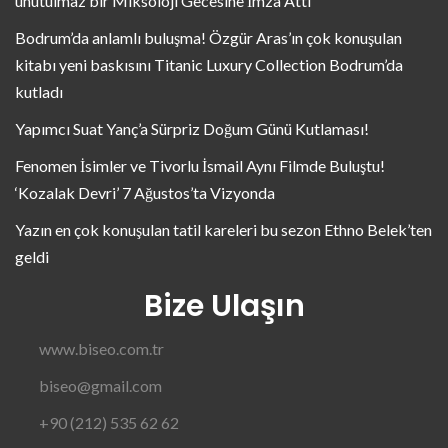
unutulmaz bir Miksoloji Gecesine İmza Attı
Bodrum’da anlamlı buluşma! Özgür Aras’ın çok konuşulan
kitabı yeni baskısını Titanic Luxury Collection Bodrum’da
kutladı
Yapımcı Suat Yanç’a Sürpriz Doğum Günü Kutlaması!
Fenomen İsimler ve Tivorlu İsmail Aynı Filmde Buluştu!
‘Kozalak Devri’ 7 Ağustos’ta Vizyonda
Yazın en çok konuşulan tatil kareleri bu sezon Ethno Belek’ten
geldi
Bize Ulaşın
www.biseo.com.tr
biseo@gmail.com
+90 (212) 535 62 62