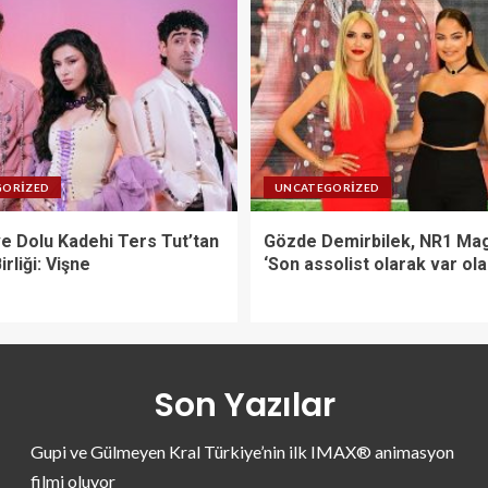
GORIZED
UNCATEGORIZED
ve Dolu Kadehi Ters Tut’tan
Gözde Demirbilek, NR1 Mag
irliği: Vişne
‘Son assolist olarak var ol
Son Yazılar
Gupi ve Gülmeyen Kral Türkiye’nin ilk IMAX® animasyon
filmi oluyor