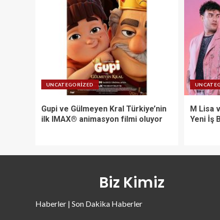
UNCATEGORIZED
UNCATE
Gupi ve Gülmeyen Kral Türkiye’nin
M Lisa 
ilk IMAX® animasyon filmi oluyor
Yeni İş B
Biz Kimiz
Haberler | Son Dakika Haberler