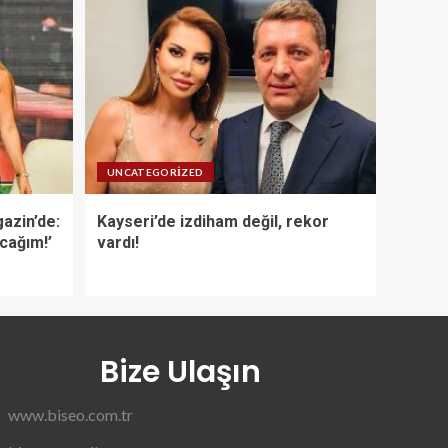
UNCATEGORIZED
azin’de:
Kayseri’de izdiham değil, rekor
acağım!’
vardı!
Bize Ulaşın
www.biseo.com.tr