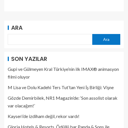
ARA
Ara
SON YAZILAR
Gupi ve Gülmeyen Kral Türkiye’nin ilk IMAX® animasyon
filmi oluyor
M Lisa ve Dolu Kadehi Ters Tut’tan Yeni İş Birliği: Vişne
Gözde Demirbilek, NR1 Magazin’de: ‘Son assolist olarak
var olacağım!’
Kayseri’de izdiham değil, rekor vardı!
Gloria Hotels & Resorts, Ödüllü bar Panda & Sons ile