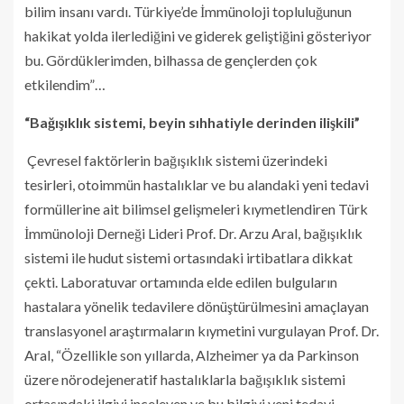
bilim insanı vardı. Türkiye’de İmmünoloji topluluğunun
hakikat yolda ilerlediğini ve giderek geliştiğini gösteriyor
bu. Gördüklerimden, bilhassa de gençlerden çok
etkilendim”…
“Bağışıklık sistemi, beyin sıhhatiyle derinden ilişkili”
Çevresel faktörlerin bağışıklık sistemi üzerindeki
tesirleri, otoimmün hastalıklar ve bu alandaki yeni tedavi
formüllerine ait bilimsel gelişmeleri kıymetlendiren Türk
İmmünoloji Derneği Lideri Prof. Dr. Arzu Aral, bağışıklık
sistemi ile hudut sistemi ortasındaki irtibatlara dikkat
çekti. Laboratuvar ortamında elde edilen bulguların
hastalara yönelik tedavilere dönüştürülmesini amaçlayan
translasyonel araştırmaların kıymetini vurgulayan Prof. Dr.
Aral, “Özellikle son yıllarda, Alzheimer ya da Parkinson
üzere nörodejeneratif hastalıklarla bağışıklık sistemi
ortasındaki ilgiyi inceleyen ve bu bilgiyi yeni tedavi