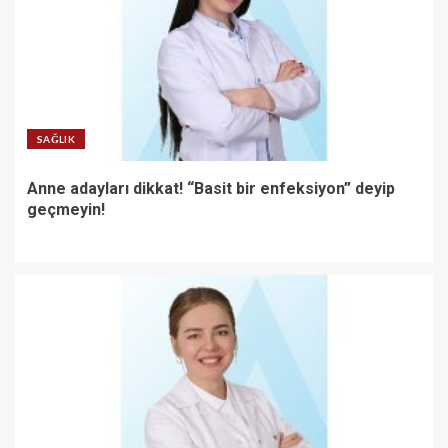
SAĞLIK
Anne adayları dikkat! “Basit bir enfeksiyon” deyip
geçmeyin!