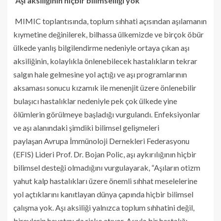
“Aşı aksiliğinin hiçbir bilimselliği yok”
MIMIC toplantısında, toplum sıhhati açısından aşılamanın
kıymetine değinilerek, bilhassa ülkemizde ve birçok öbür
ülkede yanlış bilgilendirme nedeniyle ortaya çıkan aşı
aksiliğinin, kolaylıkla önlenebilecek hastalıkların tekrar
salgın hale gelmesine yol açtığı ve aşı programlarının
aksaması sonucu kızamık ile menenjit üzere önlenebilir
bulaşıcı hastalıklar nedeniyle pek çok ülkede yine
ölümlerin görülmeye başladığı vurgulandı. Enfeksiyonlar
ve aşı alanındaki şimdiki bilimsel gelişmeleri
paylaşan Avrupa İmmünoloji Dernekleri Federasyonu
(EFIS) Lideri Prof. Dr. Bojan Polic, aşı aykırılığının hiçbir
bilimsel desteği olmadığını vurgulayarak, “Aşıların otizm
yahut kalp hastalıkları üzere önemli sıhhat meselelerine
yol açtıklarını kanıtlayan dünya çapında hiçbir bilimsel
çalışma yok. Aşı aksiliği yalnızca toplum sıhhatini değil,
bireylerin hayatını da riske atıyor. Aşıyla bir hastalığı