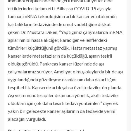
immünoterapilerinde de değerli muvaffakiyetler elde
ettiklerinden kelam etti. Bilhassa COVID-19 aşısıyla
tanınan mRNA teknolojisinin artık kanser ve otoimmün
hastalıkların tedavisinde de umut vadettiğine dikkat
çeken Dr. Mustafa Diken, “Yaptığımız çalışmalarda mRNA
aşılarının bilhassa akciğer, karaciğer ve lenflerdeki
tümörleri küçülttüğünü gördük. Hatta metastaz yapmış
kanserlerde metastazların da küçüldüğü, aşının tesirli
olduğu görüldü. Pankreas kanseri üzerinde de aşı
çalışmalarımız sürüyor. Ameliyat olmuş olaylarda bir de aşı
uygulandığında güzelleşme oranlarının daha da arttığını
tespit ettik. Kanserde artık şahsa özel tedaviler ön planda.
Aşı ve immünoterapiler de amaca yönelik, akıllı tedaviler
oldukları için çok daha tesirli tedavi yöntemleri” diyerek
yakın bir gelecekte kanser aşılarının da tedavide yerini
alacağını vurguladı.