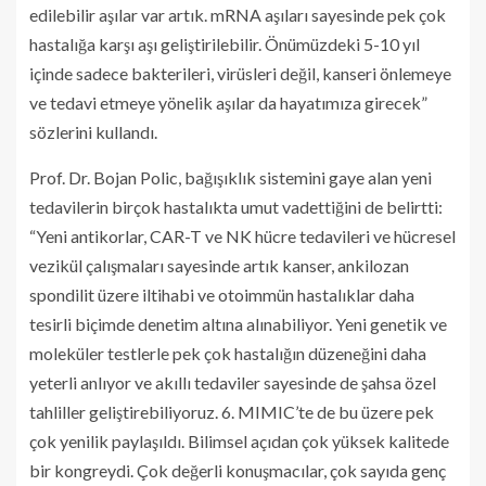
edilebilir aşılar var artık. mRNA aşıları sayesinde pek çok
hastalığa karşı aşı geliştirilebilir. Önümüzdeki 5-10 yıl
içinde sadece bakterileri, virüsleri değil, kanseri önlemeye
ve tedavi etmeye yönelik aşılar da hayatımıza girecek”
sözlerini kullandı.
Prof. Dr. Bojan Polic, bağışıklık sistemini gaye alan yeni
tedavilerin birçok hastalıkta umut vadettiğini de belirtti:
“Yeni antikorlar, CAR-T ve NK hücre tedavileri ve hücresel
vezikül çalışmaları sayesinde artık kanser, ankilozan
spondilit üzere iltihabi ve otoimmün hastalıklar daha
tesirli biçimde denetim altına alınabiliyor. Yeni genetik ve
moleküler testlerle pek çok hastalığın düzeneğini daha
yeterli anlıyor ve akıllı tedaviler sayesinde de şahsa özel
tahliller geliştirebiliyoruz. 6. MIMIC’te de bu üzere pek
çok yenilik paylaşıldı. Bilimsel açıdan çok yüksek kalitede
bir kongreydi. Çok değerli konuşmacılar, çok sayıda genç