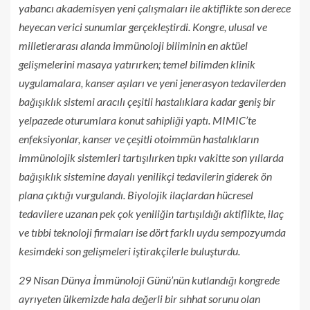
yabancı akademisyen yeni çalışmaları ile aktiflikte son derece
heyecan verici sunumlar gerçekleştirdi. Kongre, ulusal ve
milletlerarası alanda immünoloji biliminin en aktüel
gelişmelerini masaya yatırırken; temel bilimden klinik
uygulamalara, kanser aşıları ve yeni jenerasyon tedavilerden
bağışıklık sistemi aracılı çeşitli hastalıklara kadar geniş bir
yelpazede oturumlara konut sahipliği yaptı. MIMIC’te
enfeksiyonlar, kanser ve çeşitli otoimmün hastalıkların
immünolojik sistemleri tartışılırken tıpkı vakitte son yıllarda
bağışıklık sistemine dayalı yenilikçi tedavilerin giderek ön
plana çıktığı vurgulandı. Biyolojik ilaçlardan hücresel
tedavilere uzanan pek çok yeniliğin tartışıldığı aktiflikte, ilaç
ve tıbbi teknoloji firmaları ise dört farklı uydu sempozyumda
kesimdeki son gelişmeleri iştirakçilerle buluşturdu.
29 Nisan Dünya İmmünoloji Günü’nün kutlandığı kongrede
ayrıyeten ülkemizde hala değerli bir sıhhat sorunu olan