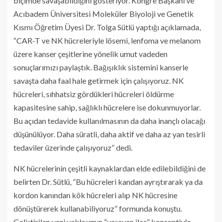
biçimde savaşabildiğini gösteriyor. Kongre Başkanı ve
Acıbadem Üniversitesi Moleküler Biyoloji ve Genetik
Kısmı Öğretim Üyesi Dr. Tolga Sütlü yaptığı açıklamada,
“CAR-T ve NK hücreleriyle lösemi, lenfoma ve melanom
üzere kanser çeşitlerine yönelik umut vadeden
sonuçlarımızı paylaştık. Bağışıklık sistemini kanserle
savaşta daha faal hale getirmek için çalışıyoruz. NK
hücreleri, sıhhatsiz gördükleri hücreleri öldürme
kapasitesine sahip, sağlıklı hücrelere ise dokunmuyorlar.
Bu açıdan tedavide kullanılmasının da daha inançlı olacağı
düşünülüyor. Daha süratli, daha aktif ve daha az yan tesirli
tedaviler üzerinde çalışıyoruz” dedi.
NK hücrelerinin çeşitli kaynaklardan elde edilebildiğini de
belirten Dr. Sütlü, “Bu hücreleri kandan ayrıştırarak ya da
kordon kanından kök hücreleri alıp NK hücresine
dönüştürerek kullanabiliyoruz” formunda konuştu.
Geliştirilen yeni yaklaşımın “yaşayan ilaç” konseptiyle