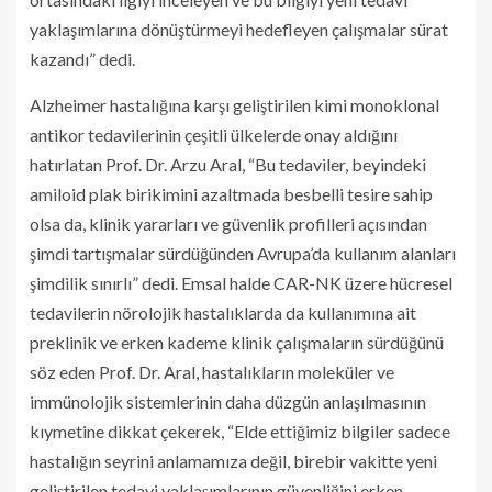
yaklaşımlarına dönüştürmeyi hedefleyen çalışmalar sürat
kazandı” dedi.
Alzheimer hastalığına karşı geliştirilen kimi monoklonal
antikor tedavilerinin çeşitli ülkelerde onay aldığını
hatırlatan Prof. Dr. Arzu Aral, “Bu tedaviler, beyindeki
amiloid plak birikimini azaltmada besbelli tesire sahip
olsa da, klinik yararları ve güvenlik profilleri açısından
şimdi tartışmalar sürdüğünden Avrupa’da kullanım alanları
şimdilik sınırlı” dedi. Emsal halde CAR-NK üzere hücresel
tedavilerin nörolojik hastalıklarda da kullanımına ait
preklinik ve erken kademe klinik çalışmaların sürdüğünü
söz eden Prof. Dr. Aral, hastalıkların moleküler ve
immünolojik sistemlerinin daha düzgün anlaşılmasının
kıymetine dikkat çekerek, “Elde ettiğimiz bilgiler sadece
hastalığın seyrini anlamamıza değil, birebir vakitte yeni
geliştirilen tedavi yaklaşımlarının güvenliğini erken