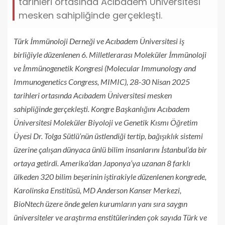
tarihleri ortasında Acıbadem Üniversitesi
mesken sahipliğinde gerçekleşti.
Türk İmmünoloji Derneği ve Acıbadem Üniversitesi iş
birliğiyle düzenlenen 6. Milletlerarası Moleküler İmmünoloji
ve İmmünogenetik Kongresi (Molecular Immunology and
Immunogenetics Congress, MIMIC), 28-30 Nisan 2025
tarihleri ortasında Acıbadem Üniversitesi mesken
sahipliğinde gerçekleşti. Kongre Başkanlığını Acıbadem
Üniversitesi Moleküler Biyoloji ve Genetik Kısmı Öğretim
Üyesi Dr. Tolga Sütlü’nün üstlendiği tertip, bağışıklık sistemi
üzerine çalışan dünyaca ünlü bilim insanlarını İstanbul’da bir
ortaya getirdi. Amerika’dan Japonya’ya uzanan 8 farklı
ülkeden 320 bilim beşerinin iştirakiyle düzenlenen kongrede,
Karolinska Enstitüsü, MD Anderson Kanser Merkezi,
BioNtech üzere önde gelen kurumların yanı sıra saygın
üniversiteler ve araştırma enstitülerinden çok sayıda Türk ve