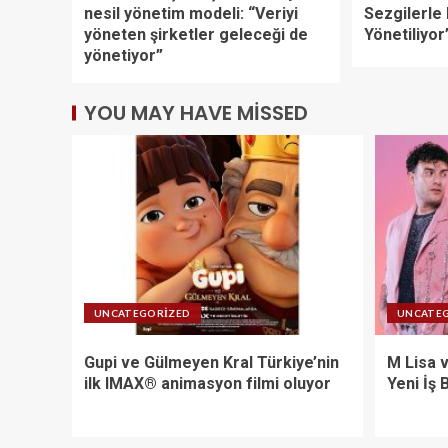
nesil yönetim modeli: “Veriyi
Sezgilerle 
yöneten şirketler geleceği de
Yönetiliyor
yönetiyor”
YOU MAY HAVE MISSED
UNCATEGORIZED
UNCATE
Gupi ve Gülmeyen Kral Türkiye’nin
M Lisa 
ilk IMAX® animasyon filmi oluyor
Yeni İş B