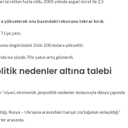
ri ücretten fazla oldu. 2005 yılında asgari ücret ile 2,5
lara yükselerek ons bazındaki rekorunu tekrar kırdı.
TL’ye çıktı.
sonu öngörüsünü 3 bin 100 dolara yükseltti.
nda ise yüzde 70’e yakın artış gösterdi.
itik nedenler altına talebi
nin “siyasi, ekonomik, jeopolitik nedenler dolayısıyla dünya çapında
dığı, Rusya – Ukrayna arasındaki barışın zorluğunun anlaşıldığı”
rler arasında.