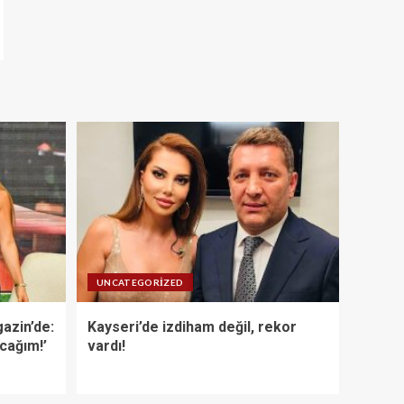
UNCATEGORIZED
azin’de:
Kayseri’de izdiham değil, rekor
acağım!’
vardı!