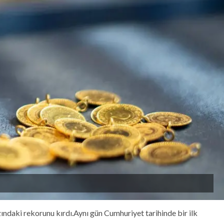
ındaki rekorunu kırdı.Aynı gün Cumhuriyet tarihinde bir ilk