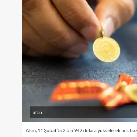
altın
Altın, 11 Şubat’ta 2 bin 942 dolara yükselerek ons baz