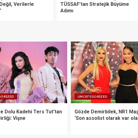
Değil, Verilerle
TÜSSAF’tan Stratejik Büyüme
”
Adımı
GORIZED
UNCATEGORIZED
ve Dolu Kadehi Ters Tut’tan
Gözde Demirbilek, NR1 Mag
irliği: Vişne
‘Son assolist olarak var ol