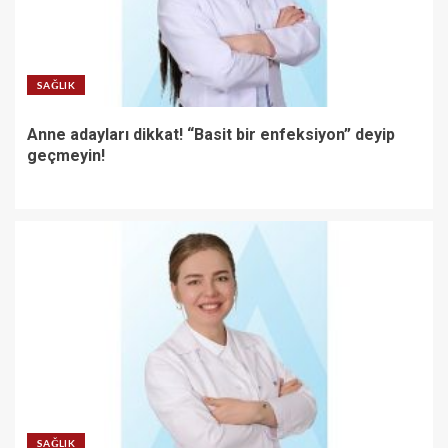
SAĞLIK
Anne adayları dikkat! “Basit bir enfeksiyon” deyip
geçmeyin!
SAĞLIK