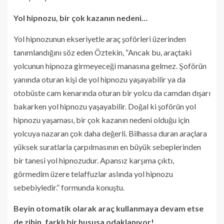
Yol hipnozu, bir çok kazanın nedeni…
Yol hipnozunun ekseriyetle araç şoförleri üzerinden
tanımlandığını söz eden Öztekin, “Ancak bu, araçtaki
yolcunun hipnoza girmeyeceği manasına gelmez. Şoförün
yanında oturan kişi de yol hipnozu yaşayabilir ya da
otobüste cam kenarında oturan bir yolcu da camdan dışarı
bakarken yol hipnozu yaşayabilir. Doğal ki şoförün yol
hipnozu yaşaması, bir çok kazanın nedeni olduğu için
yolcuya nazaran çok daha değerli. Bilhassa duran araçlara
yüksek suratlarla çarpılmasının en büyük sebeplerinden
bir tanesi yol hipnozudur. Apansız karşıma çıktı,
görmedim üzere telaffuzlar aslında yol hipnozu
sebebiyledir.” formunda konuştu.
Beyin otomatik olarak araç kullanmaya devam etse
de zihin, farklı bir hususa odaklanıyor!