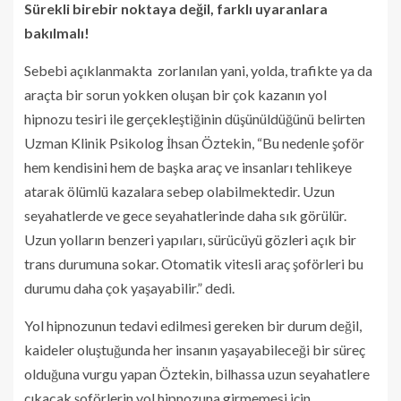
Sürekli birebir noktaya değil, farklı uyaranlara
bakılmalı!
Sebebi açıklanmakta zorlanılan yani, yolda, trafikte ya da
araçta bir sorun yokken oluşan bir çok kazanın yol
hipnozu tesiri ile gerçekleştiğinin düşünüldüğünü belirten
Uzman Klinik Psikolog İhsan Öztekin, “Bu nedenle şoför
hem kendisini hem de başka araç ve insanları tehlikeye
atarak ölümlü kazalara sebep olabilmektedir. Uzun
seyahatlerde ve gece seyahatlerinde daha sık görülür.
Uzun yolların benzeri yapıları, sürücüyü gözleri açık bir
trans durumuna sokar. Otomatik vitesli araç şoförleri bu
durumu daha çok yaşayabilir.” dedi.
Yol hipnozunun tedavi edilmesi gereken bir durum değil,
kaideler oluştuğunda her insanın yaşayabileceği bir süreç
olduğuna vurgu yapan Öztekin, bilhassa uzun seyahatlere
çıkacak şoförlerin yol hipnozuna girmemesi için