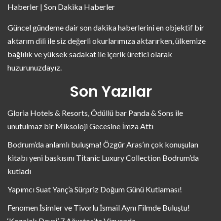
Haberler | Son Dakika Haberler
Güncel gündeme dair son dakika haberlerini en objektif bir
aktarım dili ile siz değerli okurlarımıza aktarırken, ülkemize
bağlılık ve yüksek sadakat ile içerik üretici olarak
huzurunuzdayız.
Son Yazılar
Gloria Hotels & Resorts, Ödüllü bar Panda & Sons ile
unutulmaz bir Miksoloji Gecesine İmza Attı
Bodrum’da anlamlı buluşma! Özgür Aras’ın çok konuşulan
kitabı yeni baskısını Titanic Luxury Collection Bodrum’da
kutladı
Yapımcı Suat Yanç’a Sürpriz Doğum Günü Kutlaması!
Fenomen İsimler ve Tivorlu İsmail Aynı Filmde Buluştu!
‘Kozalak Devri’ 7 Ağustos’ta Vizyonda