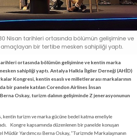
30 Nisan tarihleri ortasında bölümün gelişimine ve
amaçlayan bir tertibe mesken sahipliği yaptı.
tarihleri ortasında bölümün gelişimine ve kentin marka
esken sahipliği yaptı. Antalya Halkla İlgiler Derneği (AHİD)
kalar Kongresi, kentin esaslı ve milletlerarası markalarının
 bir panele katılan Corendon Airlines İnsan
erna Oskay, turizm dalının gelişiminde Z jenerasyonunun
s, kentin turizm ve marka gücüne bedel katma emeliyle
ğladı. Kongre kapsamında düzenlenen bir panelde konuşan
nel Müdür Yardımcısı Berna Oskay, “Turizmde Markalaşmanın