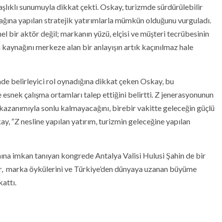
şlıklı sunumuyla dikkat çekti. Oskay, turizmde sürdürülebilir
ynağına yapılan stratejik yatırımlarla mümkün olduğunu vurguladı.
l bir aktör değil; markanın yüzü, elçisi ve müşteri tecrübesinin
n kaynağını merkeze alan bir anlayışın artık kaçınılmaz hale
e belirleyici rol oynadığına dikkat çeken Oskay, bu
 esnek çalışma ortamları talep ettiğini belirtti. Z jenerasyonunun
kazanımıyla sonlu kalmayacağını, birebir vakitte geleceğin güçlü
y, “Z nesline yapılan yatırım, turizmin geleceğine yapılan
mına imkan tanıyan kongrede Antalya Valisi Hulusi Şahin de bir
ar, marka öykülerini ve Türkiye’den dünyaya uzanan büyüme
kattı.