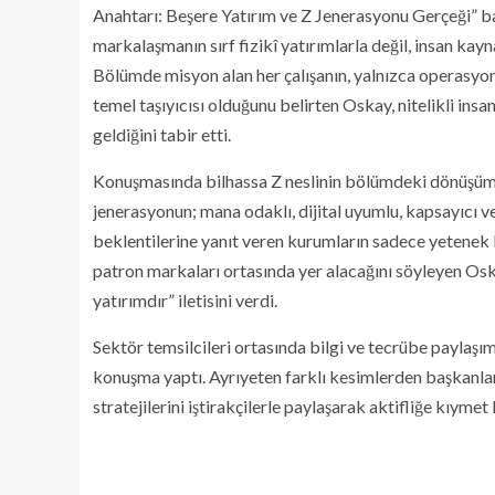
Anahtarı: Beşere Yatırım ve Z Jenerasyonu Gerçeği” ba
markalaşmanın sırf fizikî yatırımlarla değil, insan ka
Bölümde misyon alan her çalışanın, yalnızca operasyone
temel taşıyıcısı olduğunu belirten Oskay, nitelikli insa
geldiğini tabir etti.
Konuşmasında bilhassa Z neslinin bölümdeki dönüşümd
jenerasyonun; mana odaklı, dijital uyumlu, kapsayıcı ve
beklentilerine yanıt veren kurumların sadece yetenek 
patron markaları ortasında yer alacağını söyleyen Oska
yatırımdır” iletisini verdi.
Sektör temsilcileri ortasında bilgi ve tecrübe paylaşı
konuşma yaptı. Ayrıyeten farklı kesimlerden başkanl
stratejilerini iştirakçilerle paylaşarak aktifliğe kıymet 