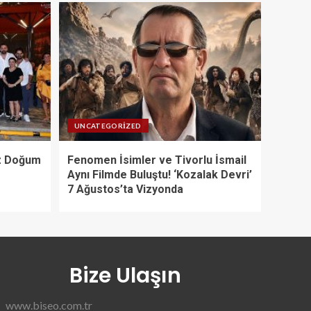
UNCATEGORIZED
iz Doğum
Fenomen İsimler ve Tivorlu İsmail
Aynı Filmde Buluştu! ‘Kozalak Devri’
7 Ağustos’ta Vizyonda
Bize Ulaşın
www.biseo.com.tr