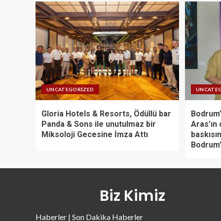
UNCATEGORIZED
UNCATE
Gloria Hotels & Resorts, Ödüllü bar
Bodrum’
Panda & Sons ile unutulmaz bir
Aras’ın 
Miksoloji Gecesine İmza Attı
baskısın
Bodrum’
Biz Kimiz
Haberler | Son Dakika Haberler