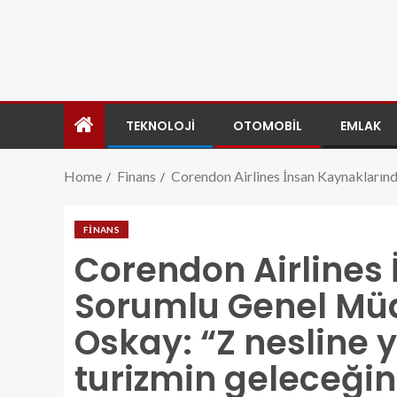
TEKNOLOJI
OTOMOBIL
EMLAK
Home
Finans
Corendon Airlines İnsan Kaynaklarınd
FINANS
Corendon Airlines
Sorumlu Genel Müd
Oskay: “Z nesline y
turizmin geleceğin