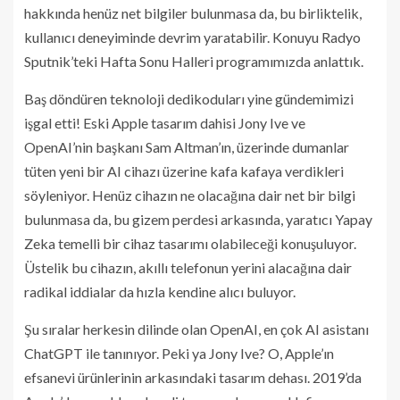
hakkında henüz net bilgiler bulunmasa da, bu birliktelik,
kullanıcı deneyiminde devrim yaratabilir. Konuyu Radyo
Sputnik’teki Hafta Sonu Halleri programımızda anlattık.
Baş döndüren teknoloji dedikoduları yine gündemimizi
işgal etti! Eski Apple tasarım dahisi Jony Ive ve
OpenAI’nin başkanı Sam Altman’ın, üzerinde dumanlar
tüten yeni bir AI cihazı üzerine kafa kafaya verdikleri
söyleniyor. Henüz cihazın ne olacağına dair net bir bilgi
bulunmasa da, bu gizem perdesi arkasında, yaratıcı Yapay
Zeka temelli bir cihaz tasarımı olabileceği konuşuluyor.
Üstelik bu cihazın, akıllı telefonun yerini alacağına dair
radikal iddialar da hızla kendine alıcı buluyor.
Şu sıralar herkesin dilinde olan OpenAI, en çok AI asistanı
ChatGPT ile tanınıyor. Peki ya Jony Ive? O, Apple’ın
efsanevi ürünlerinin arkasındaki tasarım dehası. 2019’da