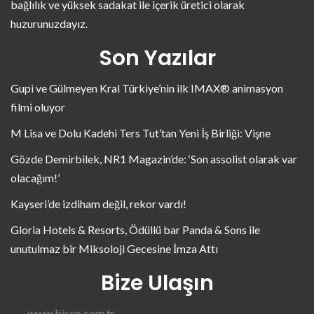
bağlılık ve yüksek sadakat ile içerik üretici olarak
huzurunuzdayız.
Son Yazılar
Gupi ve Gülmeyen Kral Türkiye’nin ilk IMAX® animasyon
filmi oluyor
M Lisa ve Dolu Kadehi Ters Tut’tan Yeni İş Birliği: Vişne
Gözde Demirbilek, NR1 Magazin’de: ‘Son assolist olarak var
olacağım!’
Kayseri’de izdiham değil, rekor vardı!
Gloria Hotels & Resorts, Ödüllü bar Panda & Sons ile
unutulmaz bir Miksoloji Gecesine İmza Attı
Bize Ulaşın
www.biseo.com.tr